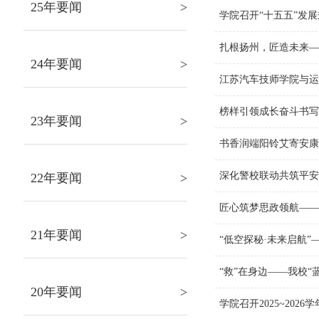
25年要闻
>
学院召开“十五五”
扎根扬州，匠造未
24年要闻
>
江苏汽车技师学院
榜样引领成长奋斗
23年要闻
>
书香润端阳铃艾寄安
深化警校联动共筑
22年要闻
>
匠心筑梦思政领航—
21年要闻
>
“低空探秘·未来启
“救”在身边——我
20年要闻
>
学院召开2025~2