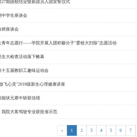
第27期团校结业暨新团员入团宣誓仪式
期中学生座谈会
教师座谈会
大青年志愿行——学院开展入团积极分子“爱校大扫除”志愿活动
卫生大检查活动落下帷幕
第十五届教职工趣味运动会
放飞心灵”2018级新生心理健康讲座
技能状元赛中斩获佳绩
！我院大客驾驶专业获批省示范
«
1
2
3
4
5
6
7